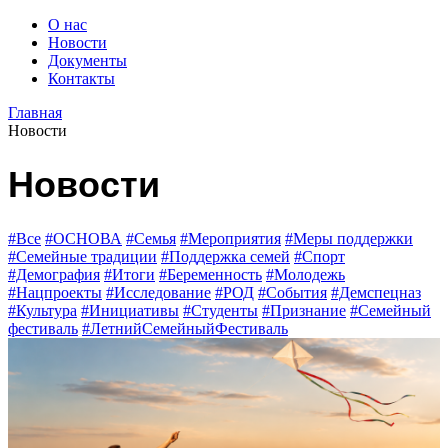
О нас
Новости
Документы
Контакты
Главная
Новости
Новости
#Все
#ОСНОВА
#Семья
#Мероприятия
#Меры поддержки
#Семейные традиции
#Поддержка семей
#Спорт
#Демография
#Итоги
#Беременность
#Молодежь
#Нацпроекты
#Исследование
#РОД
#События
#Демспецназ
#Культура
#Инициативы
#Студенты
#Признание
#Семейный
фестиваль
#ЛетнийСемейныйФестиваль