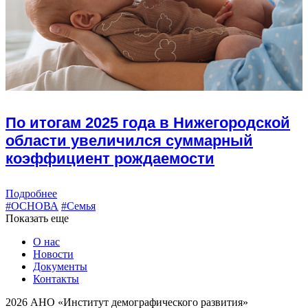
По итогам 2025 года в Нижегородской
области увеличился суммарный
коэффициент рождаемости
Подробнее
#ОСНОВА
#Семья
Показать еще
О нас
Новости
Документы
Контакты
2026 АНО «Институт демографического развития»