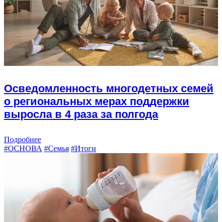
Осведомленность многодетных семей
о региональных мерах поддержки
выросла в 4 раза за полгода
Подробнее
#ОСНОВА
#Семья
#Итоги