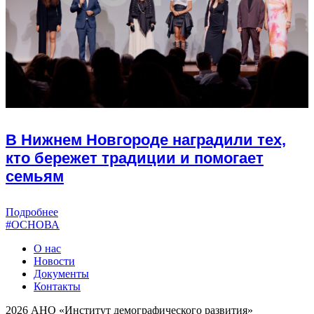
В Нижнем Новгороде наградили тех,
кто бережет традиции и помогает
семьям
Подробнее
#ОСНОВА
О нас
Новости
Документы
Контакты
2026 АНО «Институт демографического развития»