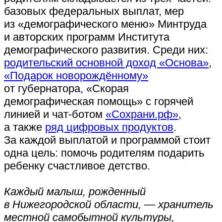
базовых федеральных выплат, мер
из «демографического меню» Минтруда
и авторских программ Института
демографического развития. Среди них:
родительский основной доход «Основа»
,
«Подарок новорождённому»
от губернатора, «Скорая
демографическая помощь» с горячей
линией и чат-ботом
«Сохрани.рф»
,
а также
ряд цифровых продуктов
.
За каждой выплатой и программой стоит
одна цель: помочь родителям подарить
ребенку счастливое детство.
Каждый малыш, рожденный
в Нижегородской области, — хранитель
местной самобытной культуры,