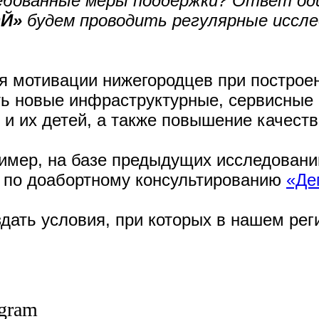
бованные меры поддержки? Ответ один
Й»
будем проводить регулярные иссле
ия мотивации нижегородцев при постро
ить новые инфраструктурные, сервисные
и их детей, а также повышение качеств
ример, на базе предыдущих исследован
 по доабортному консультированию
«Де
здать условия, при которых в нашем ре
egram