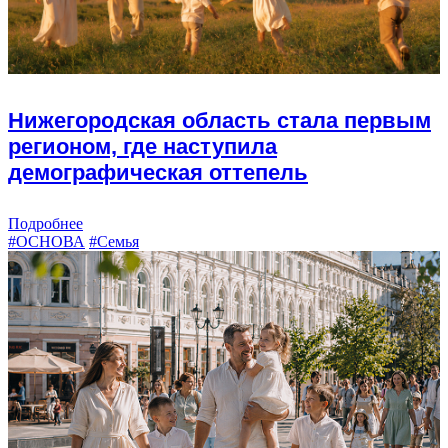
Нижегородская область стала первым
регионом, где наступила
демографическая оттепель
Подробнее
#ОСНОВА
#Семья